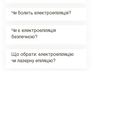
Чи болить електроепіляція?
Чи є електроепіляція
безпечною?
Що обрати: електроепіляцію
чи лазерну епіляцію?
Чи можна робити
електроепіляцію на шкірі з
татуюванням?
Чи існують ризики та побічні
ефекти, пов’язані з
електроепіляцією?