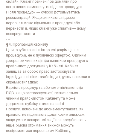
онлайн. Клієнт повинен повідомляти про
погіршення самопочуття під час процедури.
Після процедури — суворо дотримуватись
рекомендацій. Якщо виникають підозри —
персонал може відмовити в процедурі або
перенести її. Якщо клієнт уже сплатив — йому
повернуть кошти.
---
§ 4. Пропозиція кабінету
Ціни, опубліковані в Інтернеті (окрім цін на
процедури), не є публічною офертою. Єдиним
джерелом чинних цін (за винятком процедур) є
прайс-лист, доступний у Кабінеті. Кабінет
залишає за собою право застосовувати
індивідуальні ціни та/або індивідуальні знижки в
окремих випадках.
Вартість процедур та абонементів/пакетів (із
ПДВ, якщо застосовується) визначається
чинним прайс-листом Кабінету та може
додатково публікуватися на сайті.
Послуги, включені до абонементу/пакета, як
правило, не підлягають додатковим знижкам,
якщо умови конкретної акції не передбачають
інше. Умови отримання знижок можуть
повідомлятися персоналом Кабінету,