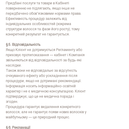
Придбані послуги та товари в Кабінеті
поверненню не підлягають, якщо інше не
передбачено обов’язковими нормами права.
Ефективність процедур залежить від
індивідуальних особливостей (зокрема
структури волосся та фази його росту), тому
конкретний результат не гарантується.
§ 5. Відповідальність
Якщо Клієнт не дотримується Регламенту або
приховує протипоказання — кабінет і Компанія
звільняються від відповідальності за будь-які
наслідки.
Також вони не відповідальні за відсутність
очікуваного ефекту або ускладнення після
процедури, якщо не дотримані рекомендації.
Інформація носить інформаційно‑освітній
характер і не є медичною консультацією. Клієнт
підтверджує, що це не медична порада і
згоден.
Процедура гарантує видалення конкретного
волосся, але не гарантує появи нових волосків у
майбутньому — це природний процес.
§ 6. Рекламації