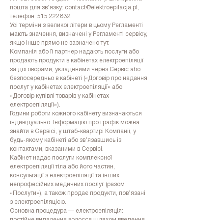
пошта для зв’язку:
contact@elektroepilacja.pl
,
телефон:
515 222 832
.
Усі терміни з великої літери в цьому Регламенті
мають значення, визначені у Регламенті сервісу,
якщо інше прямо не зазначено тут.
Компанія або її партнер надають послуги або
продають продукти в кабінетах електроепіляції
за договорами, укладеними через Сервіс або
безпосередньо в кабінеті («Договір про надання
послуг у кабінетах електроепіляції» або
«Договір купівлі товарів у кабінетах
електроепіляції»).
Години роботи кожного кабінету визначаються
індивідуально. Інформацію про графік можна
знайти в Сервісі, у штаб-квартирі Компанії, у
будь-якому кабінеті або зв’язавшись із
контактами, вказаними в Сервісі.
Кабінет надає послуги комплексної
електроепіляції тіла або його частин,
консультації з електроепіляції та інших
непрофесійних медичних послуг (разом
«Послуги»), а також продає продукти, пов’язані
з електроепіляцією.
Основна процедура — електроепіляція:
постійне видалення волосся шляхом введення