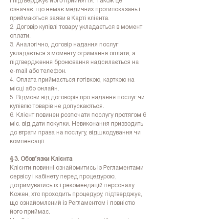
і підтверджує його прийняття. Також це
означає, що немає медичних протипоказань і
приймаються заяви в Карті клієнта.
2. Договір купівлі товару укладається в момент
оплати.
3. Аналогічно, договір надання послуг
укладається з моменту отримання оплати, а
підтвердження бронювання надсилається на
e‑mail або телефон.
4. Оплата приймається готівкою, карткою на
місці aбо онлайн.
5. Відмови від договорів про надання послуг чи
купівлю товарів не допускаються.
6. Клієнт повинен розпочати послугу протягом 6
міс. від дати покупки. Невиконання призводить
до втрати права на послугу, відшкодування чи
компенсації.
§ 3. Обов’язки Клієнта
Клієнти повинні ознайомитись із Регламентами
сервісу і кабінету перед процедурою,
дотримуватись їх і рекомендацій персоналу.
Кожен, хто проходить процедуру, підтверджує,
що ознайомлений із Регламентом і повністю
його приймає.