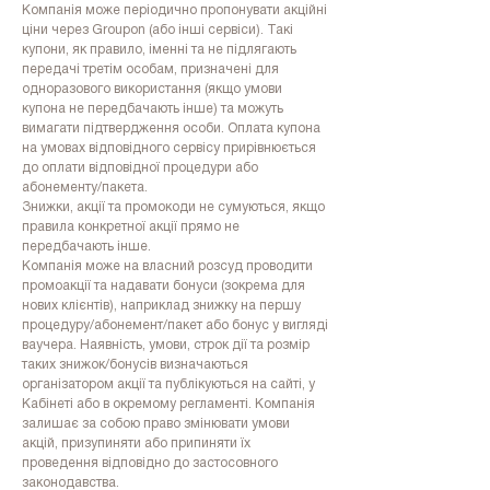
Компанія може періодично пропонувати акційні
ціни через Groupon (або інші сервіси). Такі
купони, як правило, іменні та не підлягають
передачі третім особам, призначені для
одноразового використання (якщо умови
купона не передбачають інше) та можуть
вимагати підтвердження особи. Оплата купона
на умовах відповідного сервісу прирівнюється
до оплати відповідної процедури або
абонементу/пакета.
Знижки, акції та промокоди не сумуються, якщо
правила конкретної акції прямо не
передбачають інше.
Компанія може на власний розсуд проводити
промоакції та надавати бонуси (зокрема для
нових клієнтів), наприклад знижку на першу
процедуру/абонемент/пакет або бонус у вигляді
ваучера. Наявність, умови, строк дії та розмір
таких знижок/бонусів визначаються
організатором акції та публікуються на сайті, у
Кабінеті або в окремому регламенті. Компанія
залишає за собою право змінювати умови
акцій, призупиняти або припиняти їх
проведення відповідно до застосовного
законодавства.