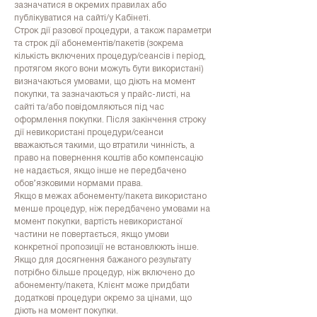
зазначатися в окремих правилах або
публікуватися на сайті/у Кабінеті.
Строк дії разової процедури, а також параметри
та строк дії абонементів/пакетів (зокрема
кількість включених процедур/сеансів і період,
протягом якого вони можуть бути використані)
визначаються умовами, що діють на момент
покупки, та зазначаються у прайс-листі, на
сайті та/або повідомляються під час
оформлення покупки. Після закінчення строку
дії невикористані процедури/сеанси
вважаються такими, що втратили чинність, а
право на повернення коштів або компенсацію
не надається, якщо інше не передбачено
обов’язковими нормами права.
Якщо в межах абонементу/пакета використано
менше процедур, ніж передбачено умовами на
момент покупки, вартість невикористаної
частини не повертається, якщо умови
конкретної пропозиції не встановлюють інше.
Якщо для досягнення бажаного результату
потрібно більше процедур, ніж включено до
абонементу/пакета, Клієнт може придбати
додаткові процедури окремо за цінами, що
діють на момент покупки.