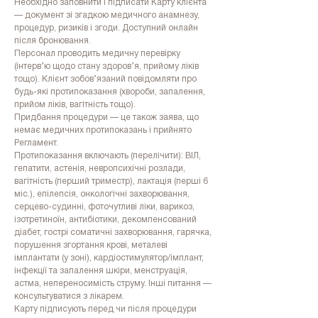
Необхідно заповнити і підписати Карту клієнта
— документ зі згадкою медичного анамнезу,
процедур, ризиків і згоди. Доступний онлайн
після бронювання.
Персонал проводить медичну перевірку
(інтерв’ю щодо стану здоров’я, прийому ліків
тощо). Клієнт зобов’язаний повідомляти про
будь-які протипоказання (хвороби, запалення,
прийом ліків, вагітність тощо).
Придбання процедури — це також заява, що
немає медичних протипоказань і прийнято
Регламент.
Протипоказання включають (перелічити): ВІЛ,
гепатити, астенія, невропсихічні розлади,
вагітність (перший триместр), лактація (перші 6
міс.), епілепсія, онкологічні захворювання,
серцево-судинні, фоточутливі ліки, варикоз,
ізотретиноїн, антибіотики, декомпенсований
діабет, гострі соматичні захворювання, гарячка,
порушення згортання крові, металеві
імплантати (у зоні), кардіостимулятор/імплант,
інфекції та запалення шкіри, менструація,
астма, непереносимість струму. Інші питання —
консультуватися з лікарем.
Карту підписують перед чи після процедури