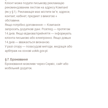
Клієнт може подати письмову рекламацію
рекомендованим листом на адресу Компанії
(як у § 1). Рекламація має містити ім’я, адреси,
контакт, кабінет, предмет з вимогою +
обставини.
Якщо потрібно доповнення — Компанія
запросить додаткові дані. Розгляд — протягом
14 днів. Якщо відмова/прийняття — інформують
клієнта письмово або електронно. Якщо довше
14 днів — вважається визнаною.
У разі спору — позасудові методи, медіація або
арбітраж на основі uokik.gov.pl.
§ 7. Бронювання
Бронювання можливе через Сервіс, сайт або
мобільний додаток.
На процедуру потрібно приходити за 5 хвилин
до запланованого часу. У разі запізнення більш
ніж на 10 хвилин процедура може бути
скорочена або перенесена на інший час. Якщо
неможливість проведення процедури сталася з
вини Клієнта, сплачена сума не повертається.
Скасування або перенесення візиту має бути
здійснене не пізніше ніж за 48 годин до
запланованого часу. У разі несвоєчасного