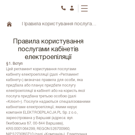
Правила користування послугами кабінетів електроепіляції
Правила користування
послугами кабінетів
електроепіляції
§ 1. Вступ
Цей регламент користування послугами
кабінету електроепіляції (далі «Регламент
кабінету») визначає правила для особи, яка
придбала або планує придбати послугу
електроепіляції в кабінеті або на користь якої
послуга придбана третьою особою (далі
«Клієнт»). Послуги надаються спеціалізованими
кабінетами електроепіляції, якими керує
компанія ELEKTROEPILACJA.PL Sp. z o.o.,
зареєстрована у Варшаві (адреса: вул.
Гжибовська 87, 00‑844 Варшава),
KRS
0001064299
, REGON
526700960
,
NIP
5273080710
(далі «Компанія»). Електронна