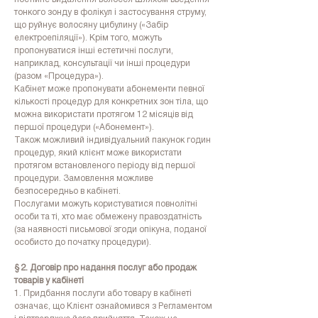
тонкого зонду в фолікул і застосування струму,
що руйнує волосяну цибулину («Забір
електроепіляції»). Крім того, можуть
пропонуватися інші естетичні послуги,
наприклад, консультації чи інші процедури
(разом «Процедура»).
Кабінет може пропонувати абонементи певної
кількості процедур для конкретних зон тіла, що
можна використати протягом 12 місяців від
першої процедури («Абонемент»).
Також можливий індивідуальний пакунок годин
процедур, який клієнт може використати
протягом встановленого періоду від першої
процедури. Замовлення можливе
безпосередньо в кабінеті.
Послугами можуть користуватися повнолітні
особи та ті, хто має обмежену правоздатність
(за наявності письмової згоди опікуна, поданої
особисто до початку процедури).
§ 2. Договір про надання послуг або продаж
товарів у кабінеті
1. Придбання послуги або товару в кабінеті
означає, що Клієнт ознайомився з Регламентом