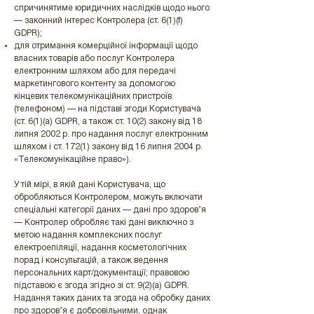
спричинятиме юридичних наслідків щодо нього
— законний інтерес Контролера (ст. 6(1)(f)
GDPR);
для отримання комерційної інформації щодо
власних товарів або послуг Контролера
електронним шляхом або для передачі
маркетингового контенту за допомогою
кінцевих телекомунікаційних пристроїв
(телефоном) — на підставі згоди Користувача
(ст. 6(1)(a) GDPR, а також ст. 10(2) закону від 18
липня 2002 р. про надання послуг електронним
шляхом і ст. 172(1) закону від 16 липня 2004 р.
«Телекомунікаційне право»).
У тій мірі, в якій дані Користувача, що
обробляються Контролером, можуть включати
спеціальні категорії даних — дані про здоров’я
— Контролер обробляє такі дані виключно з
метою надання комплексних послуг
електроепіляції, надання косметологічних
порад і консультацій, а також ведення
персональних карт/документації; правовою
підставою є згода згідно зі ст. 9(2)(a) GDPR.
Надання таких даних та згода на обробку даних
про здоров’я є добровільними, однак