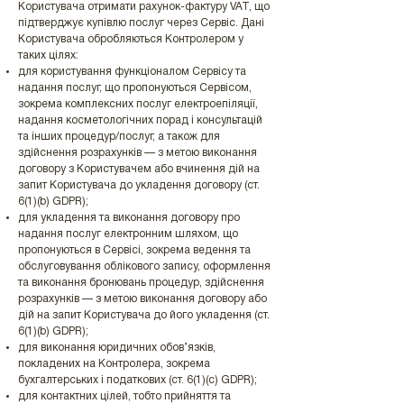
Користувача отримати рахунок-фактуру VAT, що
підтверджує купівлю послуг через Сервіс. Дані
Користувача обробляються Контролером у
таких цілях:
для користування функціоналом Сервісу та
надання послуг, що пропонуються Сервісом,
зокрема комплексних послуг електроепіляції,
надання косметологічних порад і консультацій
та інших процедур/послуг, а також для
здійснення розрахунків — з метою виконання
договору з Користувачем або вчинення дій на
запит Користувача до укладення договору (ст.
6(1)(b) GDPR);
для укладення та виконання договору про
надання послуг електронним шляхом, що
пропонуються в Сервісі, зокрема ведення та
обслуговування облікового запису, оформлення
та виконання бронювань процедур, здійснення
розрахунків — з метою виконання договору або
дій на запит Користувача до його укладення (ст.
6(1)(b) GDPR);
для виконання юридичних обов’язків,
покладених на Контролера, зокрема
бухгалтерських і податкових (ст. 6(1)(c) GDPR);
для контактних цілей, тобто прийняття та