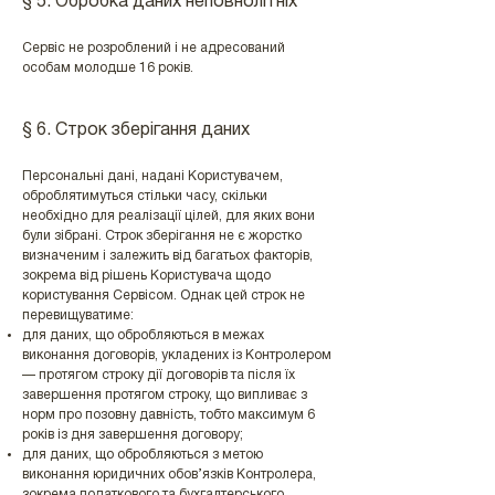
§ 5. Обробка даних неповнолітніх
Сервіс не розроблений і не адресований
особам молодше 16 років.
§ 6. Строк зберігання даних
Персональні дані, надані Користувачем,
оброблятимуться стільки часу, скільки
необхідно для реалізації цілей, для яких вони
були зібрані. Строк зберігання не є жорстко
визначеним і залежить від багатьох факторів,
зокрема від рішень Користувача щодо
користування Сервісом. Однак цей строк не
перевищуватиме:
для даних, що обробляються в межах
виконання договорів, укладених із Контролером
— протягом строку дії договорів та після їх
завершення протягом строку, що випливає з
норм про позовну давність, тобто максимум 6
років із дня завершення договору;
для даних, що обробляються з метою
виконання юридичних обов’язків Контролера,
зокрема податкового та бухгалтерського