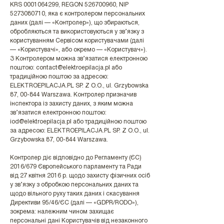
KRS
0001064299
, REGON
526700960
, NIP
5273080710
, яка є контролером персональних
даних (далі — «Контролер»), що збираються,
обробляються та використовуються у зв’язку з
користуванням Сервісом користувачами (далі
— «Користувачі», або окремо — «Користувач»).
З Контролером можна зв’язатися електронною
поштою:
contact@elektroepilacja.pl
або
традиційною поштою за адресою:
ELEKTROEPILACJA.PL SP. Z O.O., ul. Grzybowska
87, 00-844 Warszawa. Контролер призначив
інспектора із захисту даних, з яким можна
зв’язатися електронною поштою:
iod@elektroepilacja.pl
або традиційною поштою
за адресою: ELEKTROEPILACJA.PL SP. Z O.O., ul.
Grzybowska 87, 00-844 Warszawa.
Контролер діє відповідно до Регламенту (ЄС)
2016/679 Європейського парламенту та Ради
від 27 квітня 2016 р. щодо захисту фізичних осіб
у зв’язку з обробкою персональних даних та
щодо вільного руху таких даних і скасування
Директиви 95/46/ЄС (далі — «GDPR/RODO»),
зокрема: належним чином захищає
персональні дані Користувачів від незаконного