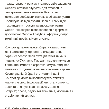
налаштовувати рекламу та промоцію власника
Сервісу, а також слугують для створення
ремаркетингових кампаній. Контролер
докладає особливих зусиль, щоб заохочувати
Користувачів відвідувати Сервіс. Тому, щоб
покращувати послуги та вдосконалювати
Сервіс, він збирає в обезособленій формі за
допомогою Google Analytics інформацію про
технічний профіль Користувача.
Контролер також може збирати статистичні
дані щодо популярності та використання
окремих послуг Сервісу та ділитися ними з
іншими суб’єктами. Такі дані надаватимуться
лише анонімно та в агрегованому вигляді без
можливості ідентифікації персональних даних
Користувачів. Зібрані статистичні дані
Контролер може використовувати також у
маркетингових, інформаційних, статистичних
цілях та для публікації в таких медіа, як
Інтернет, преса, радіо, телебачення, мобільний і
стаціонарний зв’язок.