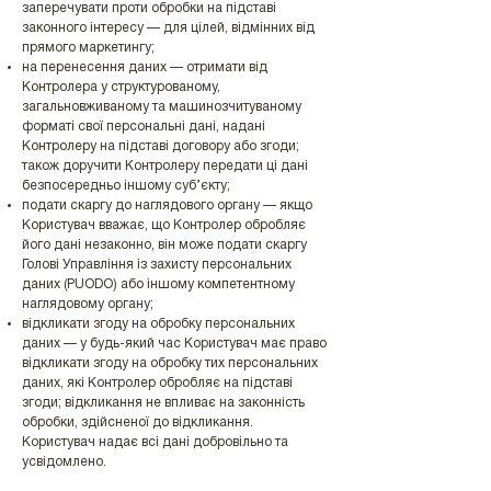
заперечувати проти обробки на підставі
законного інтересу — для цілей, відмінних від
прямого маркетингу;
на перенесення даних — отримати від
Контролера у структурованому,
загальновживаному та машинозчитуваному
форматі свої персональні дані, надані
Контролеру на підставі договору або згоди;
також доручити Контролеру передати ці дані
безпосередньо іншому суб’єкту;
подати скаргу до наглядового органу — якщо
Користувач вважає, що Контролер обробляє
його дані незаконно, він може подати скаргу
Голові Управління із захисту персональних
даних (PUODO) або іншому компетентному
наглядовому органу;
відкликати згоду на обробку персональних
даних — у будь-який час Користувач має право
відкликати згоду на обробку тих персональних
даних, які Контролер обробляє на підставі
згоди; відкликання не впливає на законність
обробки, здійсненої до відкликання.
Користувач надає всі дані добровільно та
усвідомлено.