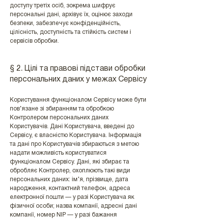
доступу третіх осіб, зокрема шифрує
персональні дані, архівує їх, оцінює заходи
безпеки, забезпечує конфіденційність,
цілісність, доступність та стійкість систем і
сервісів обробки.
§ 2. Цілі та правові підстави обробки
персональних даних у межах Сервісу
Користування функціоналом Сервісу може бути
пов’язане зі збиранням та обробкою
Контролером персональних даних
Користувачів. Дані Користувача, введені до
Сервісу, є власністю Користувача. Інформація
та дані про Користувачів збираються з метою
надати можливість користуватися
функціоналом Сервісу. Дані, які збирає та
обробляє Контролер, охоплюють такі види
персональних даних: ім’я, прізвище, дата
народження, контактний телефон, адреса
електронної пошти — у разі Користувача як
фізичної особи; назва компанії, адресні дані
компанії, номер NIP — у разі бажання