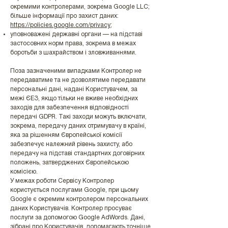
окремими контролерами, зокрема Google LLC;
більше інформації про захист даних:
https://policies.google.com/privacy
;
уповноважені державні органи — на підставі
застосовних норм права, зокрема в межах
боротьби з шахрайством і зловживаннями.
Поза зазначеними випадками Контролер не
передаватиме та не дозволятиме передавати
персональні дані, надані Користувачем, за
межі ЄЕЗ, якщо тільки не вживе необхідних
заходів для забезпечення відповідності
передачі GDPR. Такі заходи можуть включати,
зокрема, передачу даних отримувачу в країні,
яка за рішенням Європейської комісії
забезпечує належний рівень захисту, або
передачу на підставі стандартних договірних
положень, затверджених Європейською
комісією.
У межах роботи Сервісу Контролер
користується послугами Google, при цьому
Google є окремим контролером персональних
даних Користувачів. Контролер просуває
послуги за допомогою Google AdWords. Дані,
зібрані про Користувачів, допомагають точніше