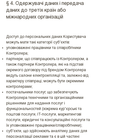
§ 4. Одержувачі даних і передача
даних до третіх країн або
міжнародних організацій
Доступ до персональних даних Користувача
можуть мати такі категорії суб’єктів:
уповноважені працівники та співробітники
Контролера;
партнери, що співпрацюють із Контролером, а
також партнери Контролера, які на підставі
окремого договору під брендом Контролера
ведуть салони електроепіляції та, залежно від
характеру співпраці, можуть бути окремими
контролерами;
постачальники послуг, що забезпечують
Контролера технічними та організаційними
рішеннями для надання послуг і
функціональностей (зокрема кур’єрські та
поштові послуги, IT-послуги, маркетингові
послуги, юридичні та консультаційні послуги та
їх уповноважені працівники/співробітники);
суб’єкти, що здійснюють аналітику даних для
персоналізації реклами та є в цій частині