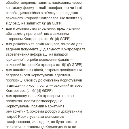
обробки звернень і запитів, надісланих через
контактну форму, e-mail, телефон, чат чи інші
засоби дистанційного зв’язку — на підставі
законного інтересу Контролера, що полягає у
відповіді на запит (ст. 6(1)(f) GDPR);
для можливого встановлення, пред’явлення
або захисту претензій, що є законним
інтересом Контролера (ст. 6(1)(f) GDPR);
для доказових та архівних цілей, зокрема для
ведення документації діяльності Контролера та
забезпечення інформації на випадок
юридичної потреби доведення фактів —
законний інтерес Контролера (ст. 6(1)(f) GDPR);
для аналітичних цілей, зокрема дослідження
задоволеності Користувачів, адаптації
пропозиції Сервісу до очікувань Користувачів,
підвищення якості послуг — законний інтерес
Контролера (ст. 6(1)(f) GDPR);
для пропонування Контролером власних
продуктів і послуг безпосередньо
Користувачам (прямий маркетинг і
ремаркетинг), зокрема добору з урахуванням
потреб Користувача за допомогою
профілювання, яке, однак, не буде істотно
впливати на становище Користувача та не