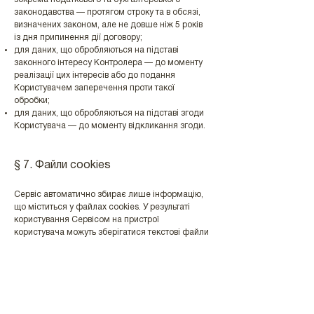
законодавства — протягом строку та в обсязі,
визначених законом, але не довше ніж 5 років
із дня припинення дії договору;
для даних, що обробляються на підставі
законного інтересу Контролера — до моменту
реалізації цих інтересів або до подання
Користувачем заперечення проти такої
обробки;
для даних, що обробляються на підставі згоди
Користувача — до моменту відкликання згоди.
§ 7. Файли cookies
Сервіс автоматично збирає лише інформацію,
що міститься у файлах cookies. У результаті
користування Сервісом на пристрої
користувача можуть зберігатися текстові файли
(так звані «cookies»), які полегшують доступ до
Сервісу та користування ним. Cookies також
слугують для вивчення уподобань і поведінки
Користувача, що дозволяє надавати
персоналізований контент у Сервісі та
покращувати його роботу. Дані, зібрані за