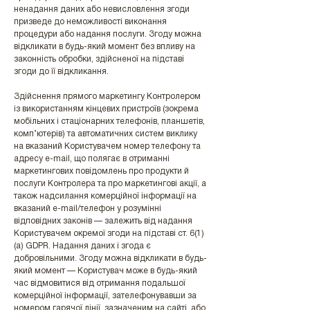
ненадання даних або невисловлення згоди
призведе до неможливості виконання
процедури або надання послуги. Згоду можна
відкликати в будь-який момент без впливу на
законність обробки, здійсненої на підставі
згоди до її відкликання.
Здійснення прямого маркетингу Контролером
із використанням кінцевих пристроїв (зокрема
мобільних і стаціонарних телефонів, планшетів,
комп’ютерів) та автоматичних систем виклику
на вказаний Користувачем номер телефону та
адресу e-mail, що полягає в отриманні
маркетингових повідомлень про продукти й
послуги Контролера та про маркетингові акції, а
також надсилання комерційної інформації на
вказаний e-mail/телефон у розумінні
відповідних законів — залежить від надання
Користувачем окремої згоди на підставі ст. 6(1)
(a) GDPR. Надання даних і згода є
добровільними. Згоду можна відкликати в будь-
який момент — Користувач може в будь-який
час відмовитися від отримання подальшої
комерційної інформації, зателефонувавши за
номером гарячої лінії, зазначеним на сайті, або