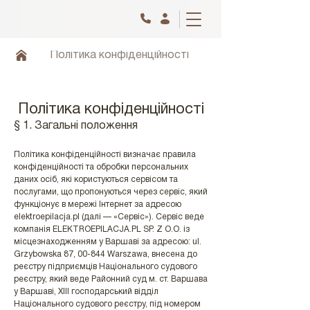
Політика конфіденційності
Політика конфіденційності
§ 1. Загальні положення
Політика конфіденційності визначає правила
конфіденційності та обробки персональних
даних осіб, які користуються сервісом та
послугами, що пропонуються через сервіс, який
функціонує в мережі Інтернет за адресою
elektroepilacja.pl (далі — «Сервіс»). Сервіс веде
компанія ELEKTROEPILACJA.PL SP. Z O.O. із
місцезнаходженням у Варшаві за адресою: ul.
Grzybowska 87, 00-844 Warszawa, внесена до
реєстру підприємців Національного судового
реєстру, який веде Районний суд м. ст. Варшава
у Варшаві, XIII господарський відділ
Національного судового реєстру, під номером