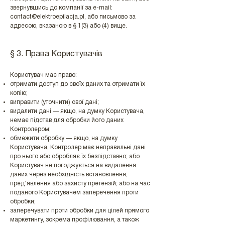
звернувшись до компанії за e-mail:
contact@elektroepilacja.pl
, або письмово за
адресою, вказаною в § 1(3) або (4) вище.
§ 3. Права Користувачів
Користувач має право:
отримати доступ до своїх даних та отримати їх
копію;
виправити (уточнити) свої дані;
видалити дані — якщо, на думку Користувача,
немає підстав для обробки його даних
Контролером;
обмежити обробку — якщо, на думку
Користувача, Контролер має неправильні дані
про нього або обробляє їх безпідставно; або
Користувач не погоджується на видалення
даних через необхідність встановлення,
пред’явлення або захисту претензій; або на час
поданого Користувачем заперечення проти
обробки;
заперечувати проти обробки для цілей прямого
маркетингу, зокрема профілювання, а також