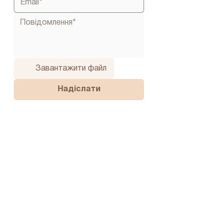
Завантажити файл
Надіслати
Ваші потреби важливі для нас щодня, тому ми
чекаємо на вас з 8:00 до 22:00
Зв’яжіться з нами