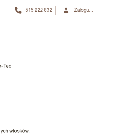
515 222 832
Zaloguj się
o-Tec
czych włosków.