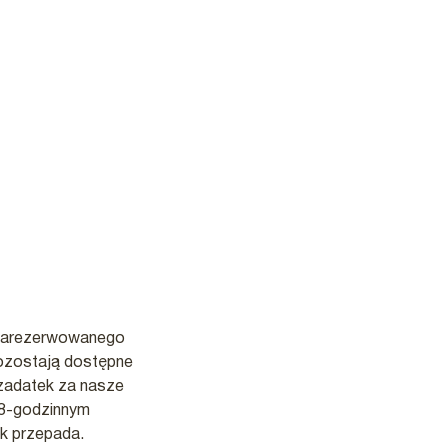
 zarezerwowanego
 pozostają dostępne
 zadatek za nasze
 48-godzinnym
k przepada.