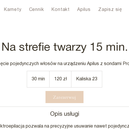
Karnety
Cennik
Kontakt
Apilus
Zapisz się
Na strefie twarzy 15 min.
ięcie pojedynczych włosów na urządzeniu Apilus z sondami Pr
120
złotych
30 min
3
120 zł
Kaliska 23
polskich
0
m
Zarezerwuj
i
n
Opis usługi
ektroepilacja pozwala na precyzyjne usuwanie nawet pojedyn