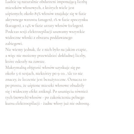
Ludzie są naturalnie obdarzeni imponującą liczbą 
mieszków włosowych, z których wiele jest 
uśpionych; około 85% włosów znajduje się w fazie 
aktywnego wzrostu (anagen), 1% w fazie spoczynku 
(katagen), a 14% w fazie utraty włosów (telogen). 
Podczas sesji elektroepilacji usuwamy wszystkie 
widoczne włoski z obszaru poddawanego 
zabiegowi. 
Nie wiemy jednak, ile z nich było na jakim etapie, 
a więc nie możemy przewidzieć dokładnej liczby, 
które odeszły na zawsze. 
Maksymalną objętość włosów uzyskuje się po 
około 5-6 sesjach, niektórzy po 9-10. Ale to nie 
znaczy, że leczenie jest bezużyteczne. Oznacza to 
po prostu, że uśpione mieszki włosowe obudziły 
się i widoczny efekt zniknął. Po usunięciu również 
tych (nowych) włosów - po zakończeniu pełnego 
kursu elektroepilacji - żadne włosy już nie odrosną.