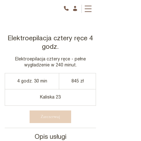
Elektroepilacja cztery ręce 4
godz.
Elektroepilacja cztery ręce - pełne
wygładzenie w 240 minut.
845
złotych
4 godz. 30 min
4
845 zł
polskich
g
o
Kaliska 23
d
z
.
Zarezerwuj
3
0
m
i
Opis usługi