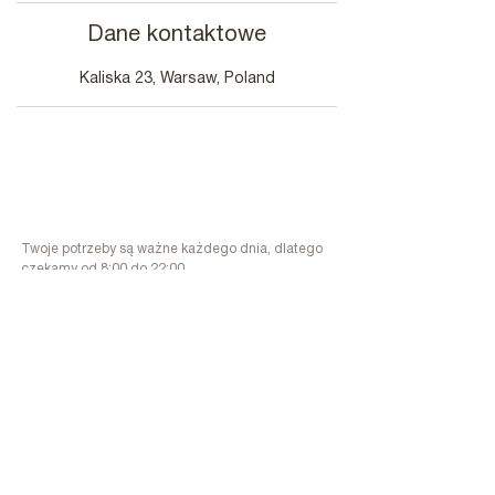
Dane kontaktowe
Kaliska 23, Warsaw, Poland
Twoje potrzeby są ważne każdego dnia, dlatego
czekamy od 8:00 do 22:00
Skontaktuj się z nami
515 222 832
contact@elektroepilacja.pl
ul. Kaliska 23/1 Warszawa 02-316