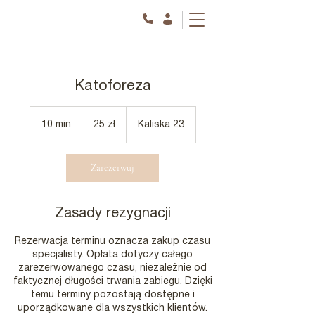
Katoforeza
25
złotych
10 min
1
25 zł
Kaliska 23
polskich
0
m
i
Zarezerwuj
n
Zasady rezygnacji
Rezerwacja terminu oznacza zakup czasu
specjalisty. Opłata dotyczy całego
zarezerwowanego czasu, niezależnie od
faktycznej długości trwania zabiegu. Dzięki
temu terminy pozostają dostępne i
uporządkowane dla wszystkich klientów.